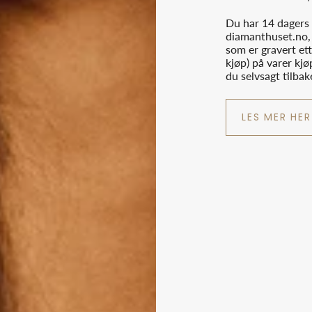
Du har 14 dagers 
diamanthuset.no, 
som er gravert ett
kjøp) på varer kjø
du selvsagt tilba
LES MER HER