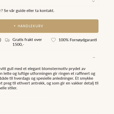
? Se vår guide eller ta kontakt.
+ HANDLEKURV
Gratis frakt over
)
100% Fornøydgaranti
1500,-
 hvitt gull med et elegant blomstermotiv prydet av
 lette og luftige utformingen gir ringen et raffinert og
 både til hverdags og spesielle anledninger. Et smykke
vt preg til ethvert antrekk, og som gir en vakker detalj til
lle stiler.
p Wesselton)