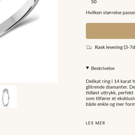
Hvilken størrelse passer
Rask levering (3
-7
d
Beskrivelse
Delikat ring i 14 karat
glitrende diamanter. Den
tidløst uttrykk, perfekt
som tilfører et eksklusi
både enkle og mer forme
Carat:
0.20ct
LES MER
Color:
TW (To