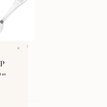
l i sølv, til gutt (Du
 liten fugl)
kr
ØP
d en