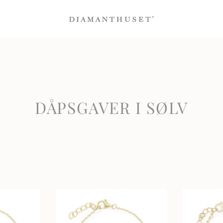
-50% på Bloom diamantsmykker
Sertifiserte diamanter
100% fornøydgara
DÅPSGAVER I SØLV