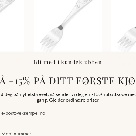
ins
Barnegaffel i sølv, Prinsesse
Barnegaffe
Bli med i kundeklubben
som metter
3.299,00 kr
3.299,00 
Å -15% PÅ DITT FØRSTE KJ
d deg på nyhetsbrevet, så sender vi deg en -15% rabattkode me
1
2
3
Neste
gang. Gjelder ordinære priser.