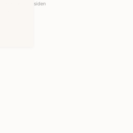
 i Kristiansand siden
gfolk.