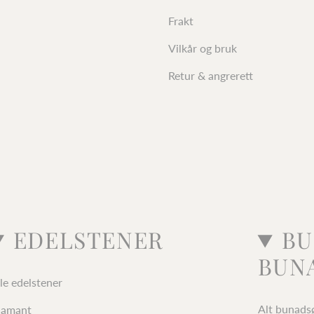
Frakt
Vilkår og bruk
Retur & angrerett
EDELSTENER
BU
BUN
le edelstener
Alt bunads
iamant