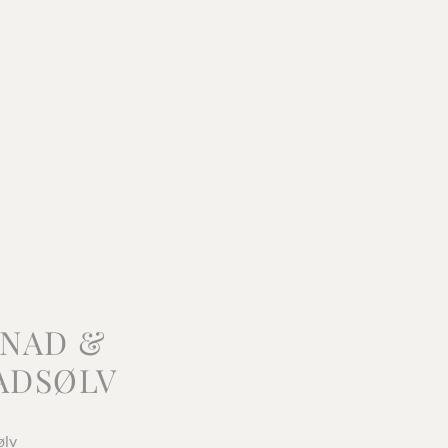
NAD &
ADSØLV
ølv