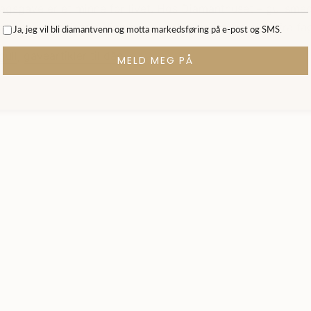
agsgave er et minne for livet. Hos Diamanthuset – gullsmed
t, med sertifiserte diamanter, rask levering og hjelp fra fa
Ja, jeg vil bli diamantvenn og motta markedsføring på e-post og SMS.
gull
,
gaveartikler til dåp
.
MELD MEG PÅ