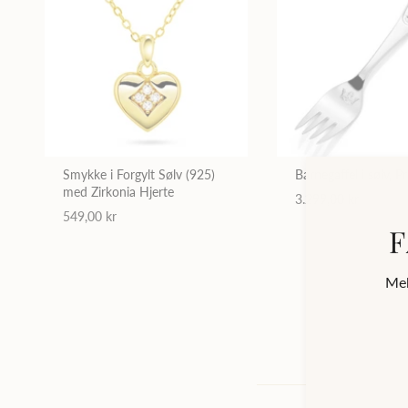
Smykke i Forgylt Sølv (925)
Barnegaffel i sølv, Pr
med Zirkonia Hjerte
3.299,00 kr
549,00 kr
F
Mel