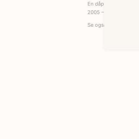
En dåps- eller navned
2005 – handler du tryg
Se også:
dåpsgaver i 