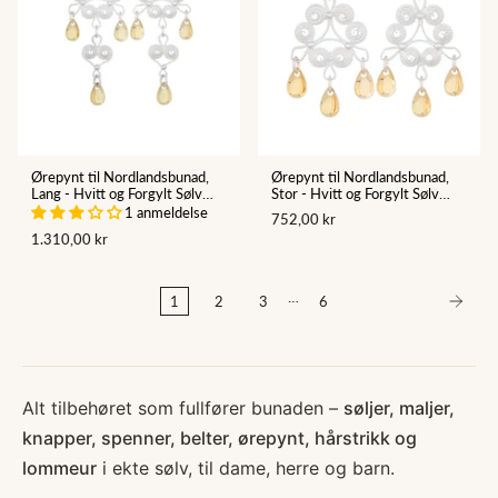
Ørepynt til Nordlandsbunad,
Ørepynt til Nordlandsbunad,
Lang - Hvitt og Forgylt Sølv
Stor - Hvitt og Forgylt Sølv
(830)
(830)
1 anmeldelse
752,00 kr
1.310,00 kr
…
1
2
3
6
Alt tilbehøret som fullfører bunaden –
søljer, maljer,
knapper, spenner, belter, ørepynt, hårstrikk og
lommeur
i ekte sølv, til dame, herre og barn.