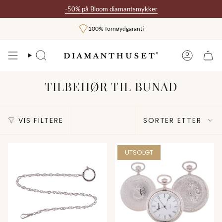
Hopp
-50% på Bloom diamantsmykker
til
innholdet
100% fornøydgaranti
SØK
BRUKER
TILBEHØR TIL BUNAD
SORTER
VIS FILTERE
SORTER ETTER
ETTER
UTSOLGT