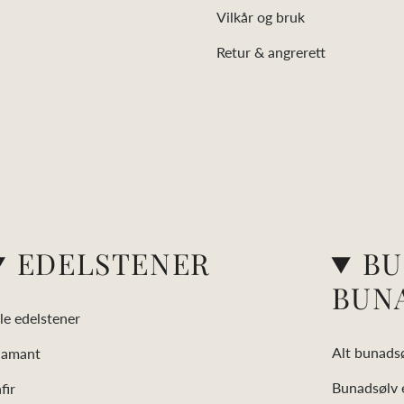
Vilkår og bruk
Retur & angrerett
EDELSTENER
BU
BUN
le edelstener
Alt bunads
iamant
Bunadsølv e
fir