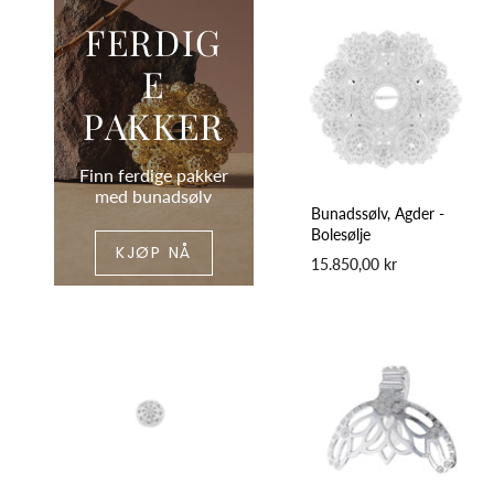
FERDIG
E
PAKKER
Finn ferdige pakker
med bunadsølv
Bunadssølv, Agder -
Bolesølje
KJØP NÅ
15.850,00 kr