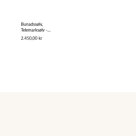
Bunadssølv,
Telemarksølv -
Halsring
2.450,00 kr