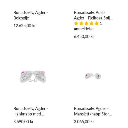
Bunadssølv, Agder -
Bunadssølv, Aust-
Bolesølje
Agder - Fjellrosa Sølje
med Krystall
1
12.625,00 kr
anmeldelse
6.450,00 kr
Bunadssølv, Agder -
Bunadssølv, Agder -
Halsknapp med
Mansjettknapp Stor
Krystaller
med Krystaller
3.690,00 kr
3.065,00 kr