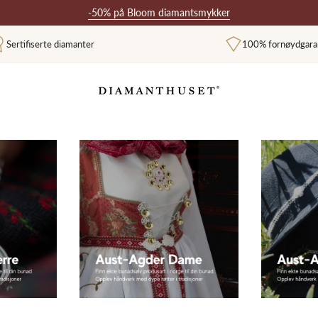
-50% på Bloom diamantsmykker
Sertifiserte diamanter
100% fornøydgara