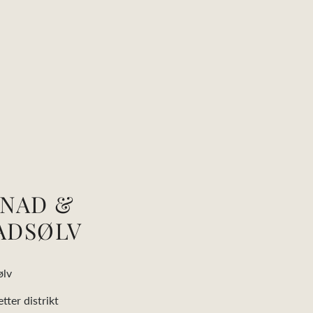
NAD &
ADSØLV
ølv
tter distrikt