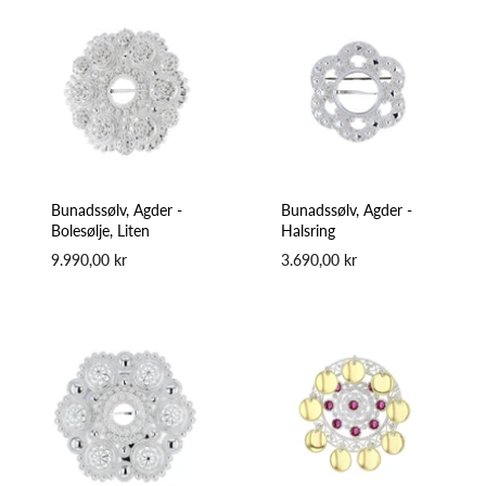
Bunadssølv, Agder -
Bunadssølv, Agder -
Bolesølje, Liten
Halsring
9.990,00 kr
3.690,00 kr