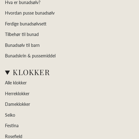
Hva er bunadsølv?
Hvordan pusse bunadsølv
Ferdige bunadsølvsett
Tilbehør til bunad
Bunadsølv til barn
Bunadskrin & pussemiddel
KLOKKER
Bli med i kundeklubben
FÅ -15% PÅ DITT FØRSTE KJØP
Alle klokker
Meld deg på nyhetsbrevet, så sender vi deg en -15% rabattkode
Herreklokker
med en gang. Gjelder ordinære priser.
Dameklokker
Seiko
Festina
Rosefield