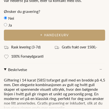
vår nederst på siden, eller ta kontakt med oss.
Ønsker du gravering?
Nei
Ja
+ HANDLEKURV
Rask levering (3
-7
d)
Gratis frakt over 1500,-
100% Fornøydgaranti
Beskrivelse
Giftering i 14 karat (585) tofarget gull med en bredde på 4,5
mm. Den elegante kombinasjonen av gult og hvitt gull
skaper et spennende visuelt uttrykk, hvor den bølgende
linjen i hvitt gull gir ringen et unikt og personlig preg. En
moderne vri på en klassisk ring, perfekt for deg som ønsker
noe litt annerledes. Gratis gravering er inkludert, slik at du
kan gjøre ringen enda mer personlig.