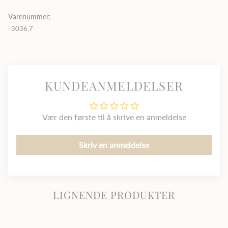
inkludert diamanter, gull og sølv, både i vår butikk i
Kristiansand og gjennom vår nettbutikk. Utforsk vårt utvalg
Varenummer:
av halskjeder, ringer og øredobber – perfekte for gaver eller
: 3036,7
spesielle anledninger. Diamanthuset –
Best på Pris, Best på
Utvalg
KUNDEANMELDELSER
Vær den første til å skrive en anmeldelse
Skriv en anmeldelse
LIGNENDE PRODUKTER