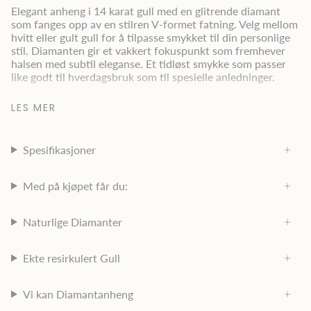
Elegant anheng i 14 karat gull med en glitrende diamant
som fanges opp av en stilren V-formet fatning. Velg mellom
hvitt eller gult gull for å tilpasse smykket til din personlige
stil. Diamanten gir et vakkert fokuspunkt som fremhever
halsen med subtil eleganse. Et tidløst smykke som passer
like godt til hverdagsbruk som til spesielle anledninger.
LES MER
Carat:
0.07ct - 0.70ct
Color:
TW (Top Wesselton)
Spesifikasjoner
Clarity:
SI
Med på kjøpet får du:
Cut:
Round Brilliant (VG)
Naturlige Diamanter
Materia
14kt Gull (585)
le:
Ekte resirkulert Gull
Vi kan Diamantanheng
Diamanthuset
tilbyr tidløse smykker av høy kvalitet,