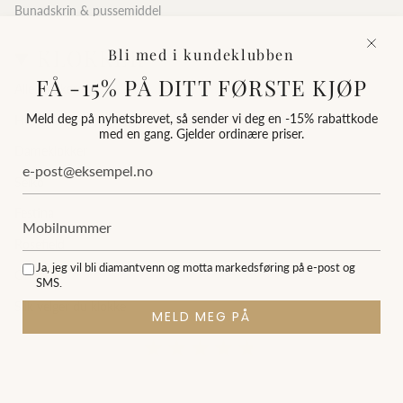
Bunadskrin & pussemiddel
KLOKKER
Bli med i kundeklubben
FÅ -15% PÅ DITT FØRSTE KJØP
Alle klokker
Meld deg på nyhetsbrevet, så sender vi deg en -15% rabattkode
Herreklokker
med en gang. Gjelder ordinære priser.
Dameklokker
Seiko
Festina
Rosefield
Ja, jeg vil bli diamantvenn og motta markedsføring på e-post og
Orient
SMS.
Slik velger du klokke
MELD MEG PÅ
★★★★★
4,68
av 5
basert på 231 kundeanmeldelser