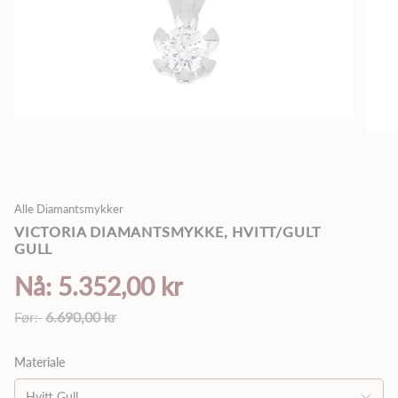
Alle Diamantsmykker
VICTORIA DIAMANTSMYKKE, HVITT/GULT
GULL
5.352,00 kr
Vanlig
6.690,00 kr
pris
Materiale
Hvitt Gull