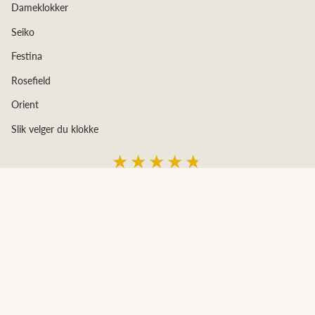
Dameklokker
Seiko
Festina
Rosefield
Orient
Slik velger du klokke
★★★★★
4,68
av 5
basert på 231 kundeanmeldelser
© Diamanthuset 2026
Laget av Diamanthuset