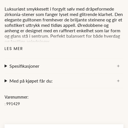
Luksuriøst smykkesett i forgylt sølv med dråpeformede
zirkonia-stener som fanger lyset med glitrende klarhet. Den
elegante gulltonen fremhever de briljante steinene og gir et
sofistikert uttrykk med tidløs appell. Øredobbene og
anheng er designet med en raffinert enkelhet som lar form
og glans stå i sentrum. Perfekt balansert for både hverdag
og festlige anledninger.
LES MER
En vakker gave – eller en glitrende belønning til deg selv.
Diamanthuset
tilbyr tidløse smykker av høy kvalitet,
Spesifikasjoner
inkludert diamanter, gull og sølv, både i vår butikk i
Kristiansand og gjennom vår nettbutikk. Utforsk vårt utvalg
av halskjeder, ringer og øredobber – perfekte for gaver eller
Med på kjøpet får du:
spesielle anledninger. Diamanthuset –
Best på Pris, Best på
Utvalg
Varenummer:
: 991429