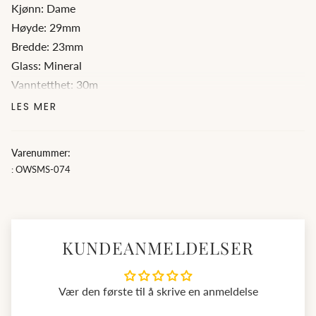
Kjønn: Dame
Høyde: 29mm
Bredde: 23mm
Glass: Mineral
Vanntetthet: 30m
Ur: Quartz
LES MER
Farge/Materiale: Stål
Varenummer:
: OWSMS-074
KUNDEANMELDELSER
Vær den første til å skrive en anmeldelse