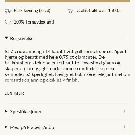
Rask levering (3
-7
d)
Gratis frakt over 1500,-
100% Fornøydgaranti
Beskrivelse
Strålende anheng i 14 karat hvitt gull formet som et åpent
hjerte og besatt med hele 0.75 ct diamanter. De
brillantslipte steinene er tett satt for maksimal glans og
skaper en intens, glitrende ramme rundt det ikoniske
symbolet på kjærlighet. Designet balanserer elegant mellom
romantisk sjarm og eksklusiv finish.
Et ideelt smykkevalg for deg som ønsker å uttrykke både
LES MER
følelser og stil med luksuriøs presisjon.
Carat:
0.75ct
Spesifikasjoner
Color:
TW (Top Wesselton)
Med på kjøpet får du:
Clarity:
SI