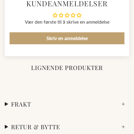
KUNDEANMELDELSER
av halskjeder, ringer og øredobber – perfekte for gaver eller
spesielle anledninger. Diamanthuset –
Best på Pris, Best på
Utvalg
Vær den første til å skrive en anmeldelse
Skriv en anmeldelse
LIGNENDE PRODUKTER
FRAKT
RETUR & BYTTE