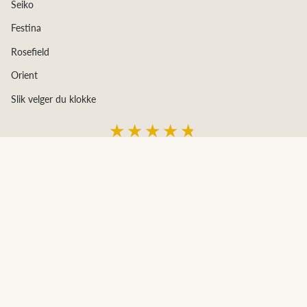
Seiko
Festina
Rosefield
Orient
Slik velger du klokke
★★★★★
4,68
av 5
basert på 231 kundeanmeldelser
© Diamanthuset 2026
Laget av Diamanthuset