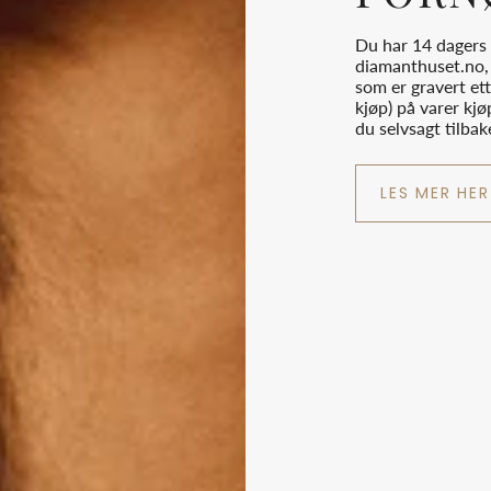
Du har 14 dagers 
diamanthuset.no, 
som er gravert ett
kjøp) på varer kjø
du selvsagt tilba
LES MER HER