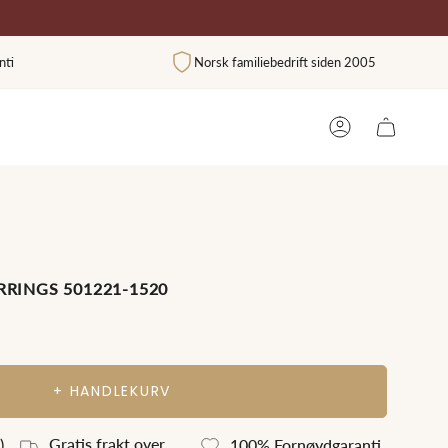
nti
Norsk familiebedrift siden 2005
BRUKER
RRINGS 501221-1520
+ HANDLEKURV
Gratis frakt over
)
100% Fornøydgaranti