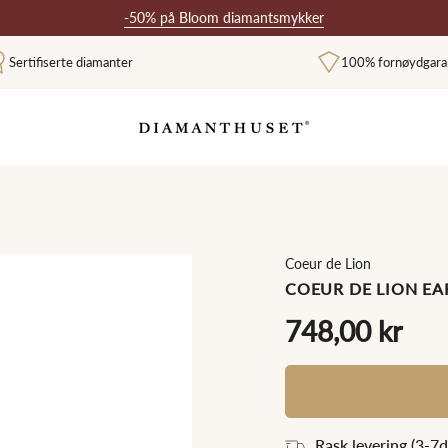
-50% på Bloom diamantsmykker
Sertifiserte diamanter
100% fornøydgara
Coeur de Lion
COEUR DE LION EA
748,00 kr
Rask levering (3
-7
d