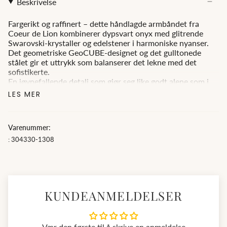
Beskrivelse
Fargerikt og raffinert – dette håndlagde armbåndet fra
Coeur de Lion kombinerer dypsvart onyx med glitrende
Swarovski-krystaller og edelstener i harmoniske nyanser.
Det geometriske GeoCUBE-designet og det gulltonede
stålet gir et uttrykk som balanserer det lekne med det
sofistikerte.
En iøynefallende detalj som gjør seg like godt alene som i
kombinasjon med matchende smykker.
LES MER
Skap et personlig preg med et armbånd som skiller seg ut
med stil.
Varenummer:
: 304330-1308
KUNDEANMELDELSER
Vær den første til å skrive en anmeldelse