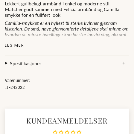
Lekkert gullbelagt armbånd i enkel og moderne stil.
Matcher godt sammen med Felicia armbånd og Camilla
smykke for en fullført look.
Camilla-smykket er en hyllest til sterke kvinner gjennom
historien. De små, nøye gjennomførte detaljene skal minne om
hvordan de minste handlinger kan ha stor innvirkning, akkurat
som kvinner i kampen for likestilling.
LES MER
Det er en perfekt gave til en spesiell person og for deres styrke
og påvirkning.
Lengde: 16cm + 3 cm forlengelse.
Spesifikasjoner
Nikkelfritt
Diamanthuset
tilbyr tidløse smykker av høy kvalitet,
Varenummer:
inkludert diamanter, gull og sølv, både i vår butikk i
Kristiansand og gjennom vår nettbutikk. Utforsk vårt utvalg
: JF242022
av halskjeder, ringer og øredobber – perfekte for gaver eller
spesielle anledninger. Diamanthuset –
Best på Pris, Best på
Utvalg
KUNDEANMELDELSER