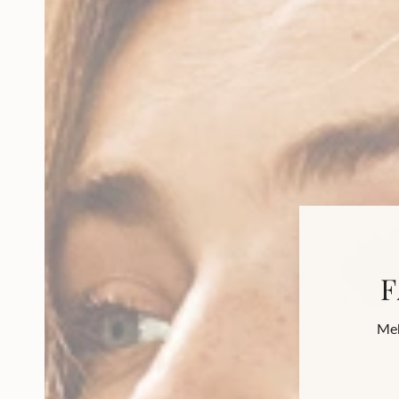
F
Mel