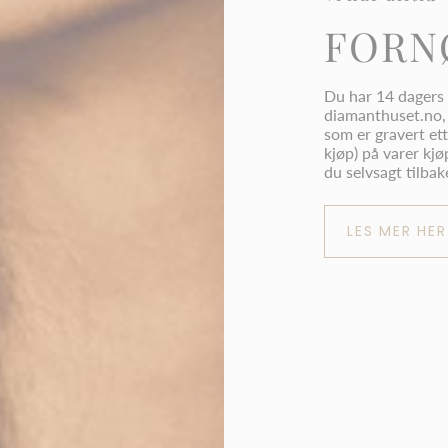
FORN
Du har 14 dagers 
diamanthuset.no, 
som er gravert ett
kjøp) på varer kjø
du selvsagt tilba
LES MER HER