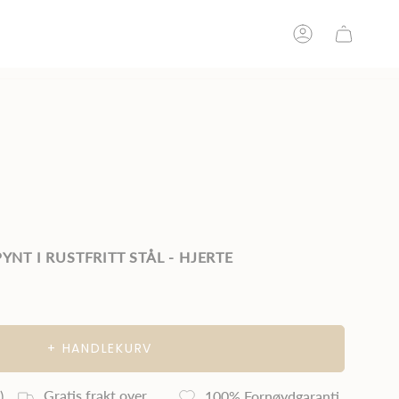
BRUKER
nti
Norsk familiebedrift siden 2005
YNT I RUSTFRITT STÅL - HJERTE
+ HANDLEKURV
Gratis frakt over
)
100% Fornøydgaranti