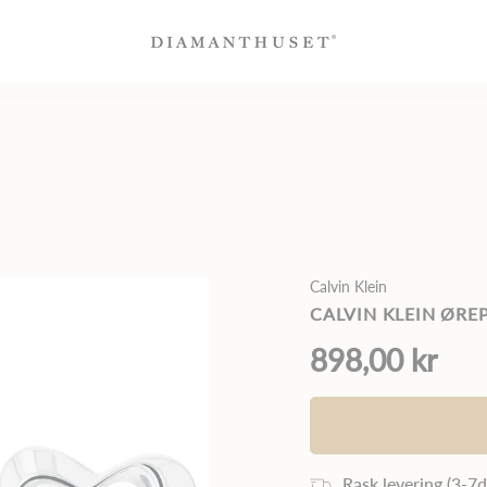
-50% på Bloom diamantsmykker
Sertifiserte diamanter
100% fornøydgara
Calvin Klein
CALVIN KLEIN ØREP
898,00 kr
Rask levering (3
-7
d