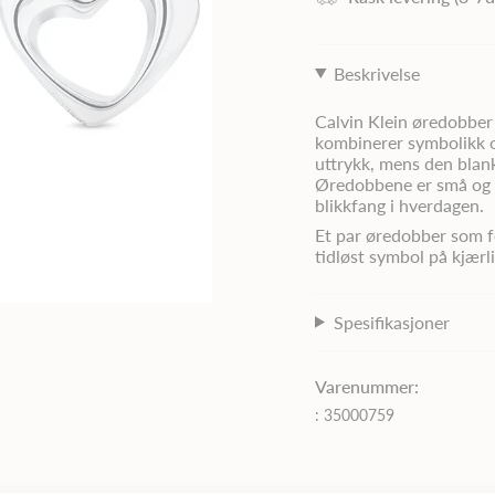
Beskrivelse
Calvin Klein øredobber 
kombinerer symbolikk og
uttrykk, mens den blank
Øredobbene er små og de
blikkfang i hverdagen.
Et par øredobber som f
tidløst symbol på kjærl
Spesifikasjoner
Varenummer:
: 35000759