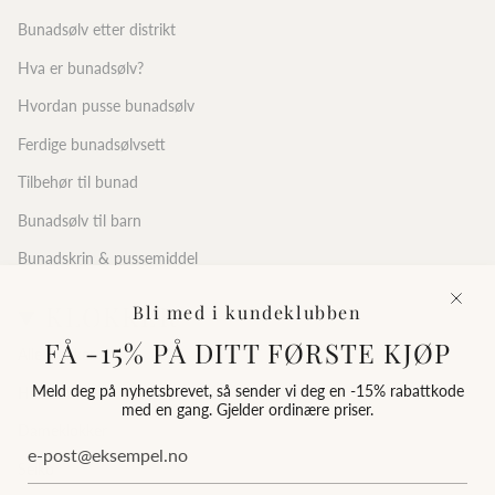
Bunadsølv etter distrikt
Hva er bunadsølv?
Hvordan pusse bunadsølv
Ferdige bunadsølvsett
Tilbehør til bunad
Bunadsølv til barn
Bunadskrin & pussemiddel
KLOKKER
Bli med i kundeklubben
FÅ -15% PÅ DITT FØRSTE KJØP
Alle klokker
Meld deg på nyhetsbrevet, så sender vi deg en -15% rabattkode
Herreklokker
med en gang. Gjelder ordinære priser.
Dameklokker
Seiko