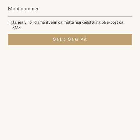
Festina
Rosefield
Ja, jeg vil bli diamantvenn og motta markedsføring på e-post og
Orient
SMS.
Slik velger du klokke
MELD MEG PÅ
★★★★★
4,68
av 5
basert på 231 kundeanmeldelser
© Diamanthuset 2026
Laget av Diamanthuset