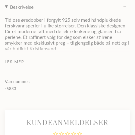
Beskrivelse
Tidløse øredobber i forgylt 925 sølv med håndplukkede
ferskvannsperler i ulike størrelser. Den klassiske designen
får et moderne løft med de lekre lenkene og glansen fra
perlene. Et raffinert valg for deg som elsker stilrene
smykker med eksklusivt preg – tilgjengelig både på nett og i
vår butikk i Kristiansand.
LES MER
Materiale:
Forgylt Sølv (925)
Sten:
Ferskvansperle
Varenummer:
: 5833
Diamanthuset
tilbyr tidløse smykker av høy kvalitet,
inkludert diamanter, gull og sølv, både i vår butikk i
Kristiansand og gjennom vår nettbutikk. Utforsk vårt utvalg
av halskjeder, ringer og øredobber – perfekte for gaver eller
KUNDEANMELDELSER
spesielle anledninger. Diamanthuset –
Best på Pris, Best på
Utvalg