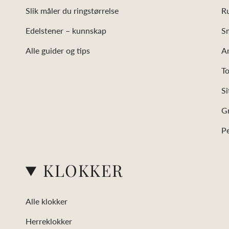
Slik måler du ringstørrelse
R
Edelstener – kunnskap
S
Alle guider og tips
A
T
Si
G
Pe
KLOKKER
Alle klokker
Herreklokker