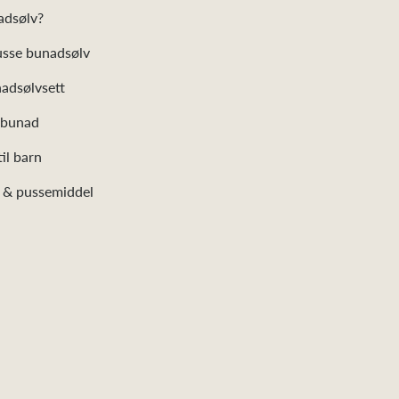
adsølv?
sse bunadsølv
adsølvsett
l bunad
il barn
 & pussemiddel