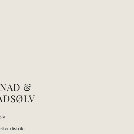
NAD &
ADSØLV
ølv
tter distrikt