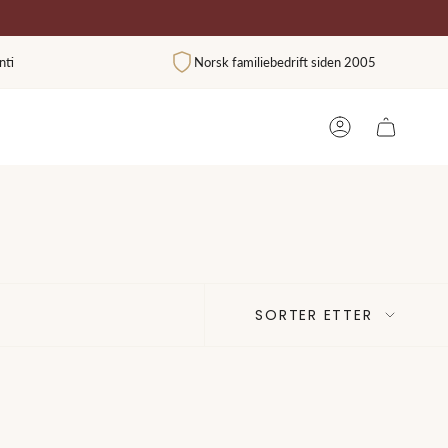
nti
Norsk familiebedrift siden 2005
BRUKER
SORTER
SORTER ETTER
ETTER