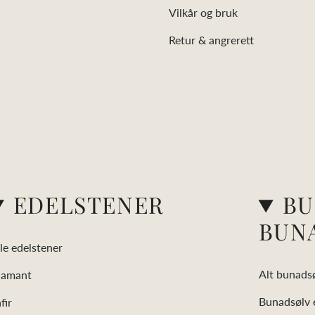
Vilkår og bruk
Retur & angrerett
EDELSTENER
BU
BUN
le edelstener
Alt bunads
iamant
Bunadsølv e
fir