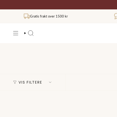
Hopp
til
innholdet
Gratis frakt over 1500 kr
SØK
VIS FILTERE