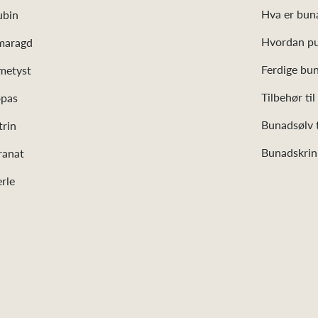
Hva er bun
ubin
Hvordan pu
maragd
Ferdige bun
metyst
Tilbehør ti
opas
Bunadsølv t
trin
Bunadskrin
ranat
rle