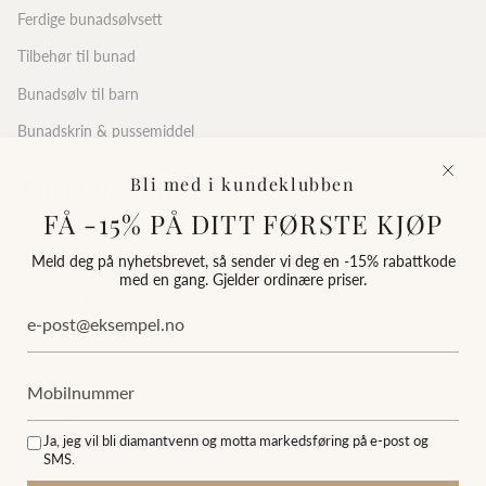
Ferdige bunadsølvsett
Tilbehør til bunad
Bunadsølv til barn
Bunadskrin & pussemiddel
KLOKKER
Bli med i kundeklubben
FÅ -15% PÅ DITT FØRSTE KJØP
Alle klokker
Meld deg på nyhetsbrevet, så sender vi deg en -15% rabattkode
Herreklokker
med en gang. Gjelder ordinære priser.
Dameklokker
Seiko
Festina
Rosefield
Ja, jeg vil bli diamantvenn og motta markedsføring på e-post og
Orient
SMS.