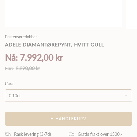
Enstensøredobber
ADELE DIAMANTØREPYNT, HVITT GULL
7.992,00 kr
Vanlig
9.990,00 kr
pris
Carat
0.10ct
+ HANDLEKURV
Rask levering (3
-7
d)
Gratis frakt over 1500,-