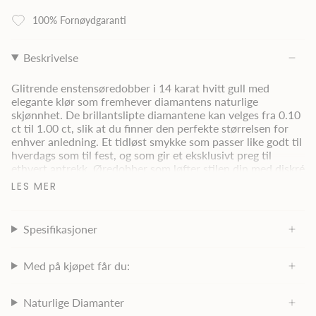
100% Fornøydgaranti
Beskrivelse
Glitrende enstensøredobber i 14 karat hvitt gull med
elegante klør som fremhever diamantens naturlige
skjønnhet. De brillantslipte diamantene kan velges fra 0.10
ct til 1.00 ct, slik at du finner den perfekte størrelsen for
enhver anledning. Et tidløst smykke som passer like godt til
hverdags som til fest, og som gir et eksklusivt preg til
ethvert antrekk. Øredobber som løfter stilen din med diskré
luksus og tidløs eleganse.
LES MER
Total
0.1ct - 1.00ct
Spesifikasjoner
Carat:
Carat:
0.05ct - 0.50ct
Med på kjøpet får du:
Color:
TW (Top Wesselton)
Naturlige Diamanter