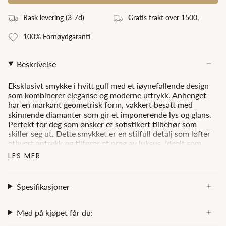
Rask levering (3
-7
d)
Gratis frakt over 1500,-
100% Fornøydgaranti
Beskrivelse
Eksklusivt smykke i hvitt gull med et iøynefallende design
som kombinerer eleganse og moderne uttrykk. Anhenget
har en markant geometrisk form, vakkert besatt med
skinnende diamanter som gir et imponerende lys og glans.
Perfekt for deg som ønsker et sofistikert tilbehør som
skiller seg ut. Dette smykket er en stilfull detalj som løfter
ethvert antrekk og tilfører et preg av luksus. Ideelt som
gave til en spesiell anledning.
LES MER
Carat:
0.25ct
Spesifikasjoner
Color:
TW (Top Wesselton)
Med på kjøpet får du:
Clarity:
SI