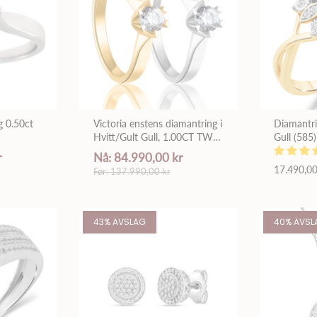
g 0.50ct
Victoria enstens diamantring i
Diamantrin
Hvitt/Gult Gull, 1.00CT TWSI
Gull (585
- Med Intenasjonalt
Diamante
r
Nå: 84.990,00 kr
Diamantsertifikat
17.490,00
Før: 137.990,00 kr
43% AVSLAG
40% AVSL