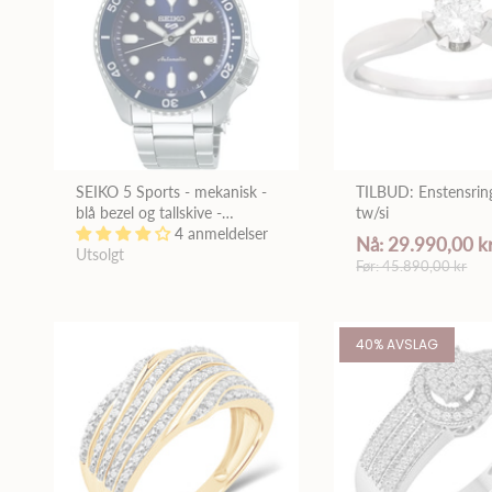
SEIKO 5 Sports - mekanisk -
TILBUD: Enstensrin
blå bezel og tallskive -
tw/si
dag/dato - 43mm - vanntett
4 anmeldelser
Nå: 29.990,00 k
100M SRPD51K1
Utsolgt
Før: 45.890,00 kr
40% AVSLAG