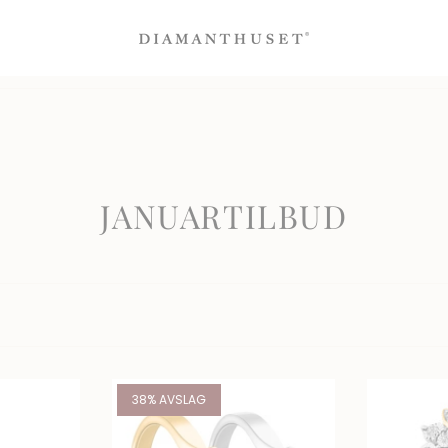
-50% på Bloom diamantsmykker
Sertifiserte diamanter
100% fornøydgara
JANUARTILBUD
38% AVSLAG