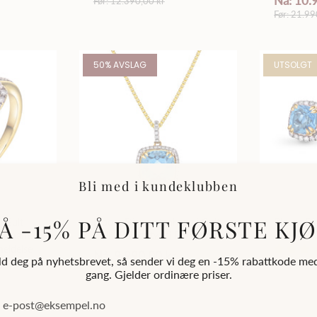
Nå: 10.
Før: 12.390,00 kr
Før: 21.99
50% AVSLAG
UTSOLGT
Bli med i kundeklubben
Å -15% PÅ DITT FØRSTE KJ
i Gult
Bloom Diamantanheng i Gult
Bloom Dia
Diamanter
Gull - 0.20ct tw/si Diamanter
Gull - 0.
eldelse
- 4.10ct Blå Topas - 14kt Gull
- 2.10ct Blå Top
Nå: 9.990,00 kr
d deg på nyhetsbrevet, så sender vi deg en -15% rabattkode me
(585)
(585)
Utsolgt
r
Før: 19.990,00 kr
gang. Gjelder ordinære priser.