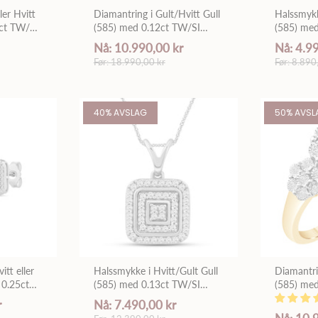
ler Hvitt
Diamantring i Gult/Hvitt Gull
Halssmykk
0ct TW/SI
(585) med 0.12ct TW/SI
(585) me
Diamanter
Diamante
Nå: 10.990,00 kr
Nå: 4.9
Før: 18.990,00 kr
Før: 8.890
40% AVSLAG
50% AVSL
tt eller
Halssmykke i Hvitt/Gult Gull
Diamantri
 0.25ct
(585) med 0.13ct TW/SI
(585) me
Diamanter
Diamante
r
Nå: 7.490,00 kr