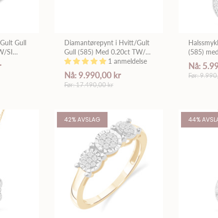
Gult Gull
Diamantørepynt i Hvitt/Gult
Halssmykk
W/SI
Gull (585) Med 0.20ct TW/SI
(585) me
Diamanter
1 anmeldelse
Diamante
r
Nå: 5.9
Nå: 9.990,00 kr
Før: 9.990
Før: 17.490,00 kr
42% AVSLAG
44% AVSL