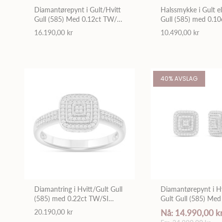
Diamantørepynt i Gult/Hvitt
Halssmykke i Gult el
Gull (585) Med 0.12ct TW/SI
Gull (585) med 0.1
Diamanter
Diamanter
16.190,00 kr
10.490,00 kr
40% AVSLAG
Diamantring i Hvitt/Gult Gull
Diamantørepynt i Hvi
(585) med 0.22ct TW/SI
Gult Gull (585) Med
Diamanter
TW/SI Diamanter
20.190,00 kr
Nå: 14.990,00 k