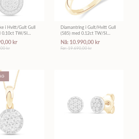
e i Hvitt/Gult Gull
Diamantring i Gult/Hvitt Gull
d 0.10ct TW/SI
(585) med 0.12ct TW/SI
r
Diamanter
90,00 kr
Nå: 10.990,00 kr
,00 kr
Før: 19.690,00 kr
AG