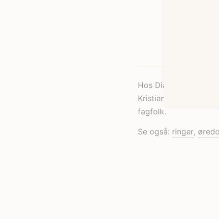
Hos Diamanthuset finn
Kristiansand siden 200
fagfolk.
Se også:
ringer
,
øred