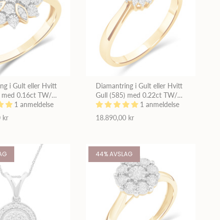
g i Gult eller Hvitt
Diamantring i Gult eller Hvitt
) med 0.16ct TW/SI
Gull (585) med 0.22ct TW/SI
r
1 anmeldelse
Diamanter
1 anmeldelse
 kr
18.890,00 kr
AG
44% AVSLAG